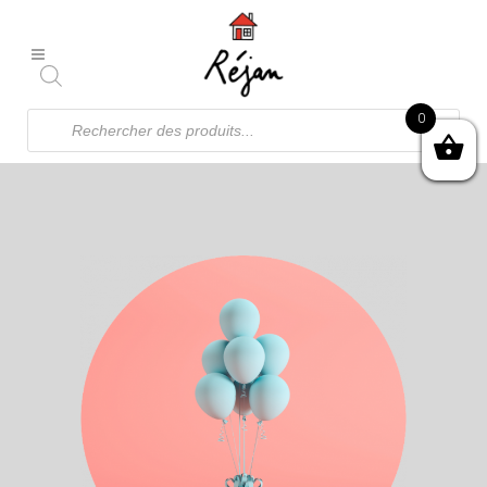
Recherche
0
de
produits