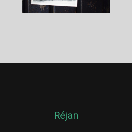
Réjan