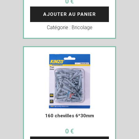
0 €
AJOUTER AU PANIER
Catégorie :
Bricolage
160 chevilles 6*30mm
0 €