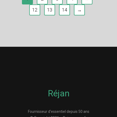
12
13
14
→
Réjan
Fournisseur d’essentiel depuis 50 ans