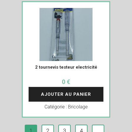
2 tournevis testeur electricité
0 €
AJOUTER AU PANIER
Catégorie :
Bricolage
1
2
3
4
…