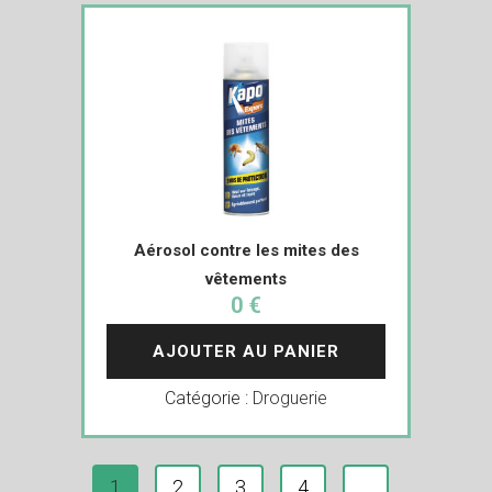
Aérosol contre les mites des
vêtements
0 €
AJOUTER AU PANIER
Catégorie :
Droguerie
1
2
3
4
…