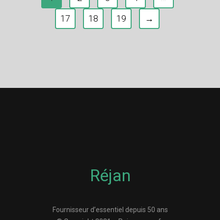
17
18
19
→
Réjan
Fournisseur d’essentiel depuis 50 ans