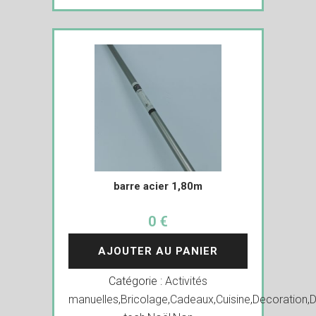
barre acier 1,80m
0 €
AJOUTER AU PANIER
Catégorie :
Activités
manuelles
,
Bricolage
,
Cadeaux
,
Cuisine
,
Decoration
,
D