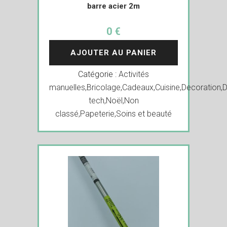
barre acier 2m
0 €
AJOUTER AU PANIER
Catégorie :
Activités
manuelles
,
Bricolage
,
Cadeaux
,
Cuisine
,
Decoration
,
D
tech
,
Noël
,
Non
classé
,
Papeterie
,
Soins et beauté