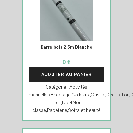
Barre bois 2,5m Blanche
0 €
AJOUTER AU PANIER
Catégorie :
Activités
manuelles
,
Bricolage
,
Cadeaux
,
Cuisine
,
Decoration
,
D
tech
,
Noël
,
Non
classé
,
Papeterie
,
Soins et beauté