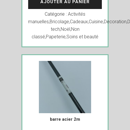
AJOUTER AU PANIER
Catégorie :
Activités
manuelles
,
Bricolage
,
Cadeaux
,
Cuisine
,
Decoration
,
D
tech
,
Noël
,
Non
classé
,
Papeterie
,
Soins et beauté
barre acier 2m