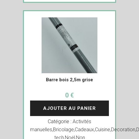
Barre bois 2,5m grise
0 €
AJOUTER AU PANIER
Catégorie :
Activités
manuelles
,
Bricolage
,
Cadeaux
,
Cuisine
,
Decoration
,
D
tech
,
Noël
,
Non