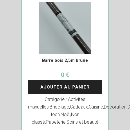
Barre bois 2,5m brune
0 €
AJOUTER AU PANIER
Catégorie :
Activités
manuelles
,
Bricolage
,
Cadeaux
,
Cuisine
,
Decoration
,
D
tech
,
Noël
,
Non
classé
,
Papeterie
,
Soins et beauté