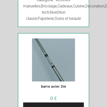
manuelles
,
Bricolage
,
Cadeaux
,
Cuisine
,
Decoration
,
D
tech
,
Noël
,
Non
classé
,
Papeterie
,
Soins et beauté
barre acier 2m
0 €