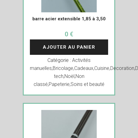
barre acier extensible 1,85 à 3,50
0 €
AJOUTER AU PANIER
Catégorie :
Activités
manuelles
,
Bricolage
,
Cadeaux
,
Cuisine
,
Decoration
,
D
tech
,
Noël
,
Non
classé
,
Papeterie
,
Soins et beauté