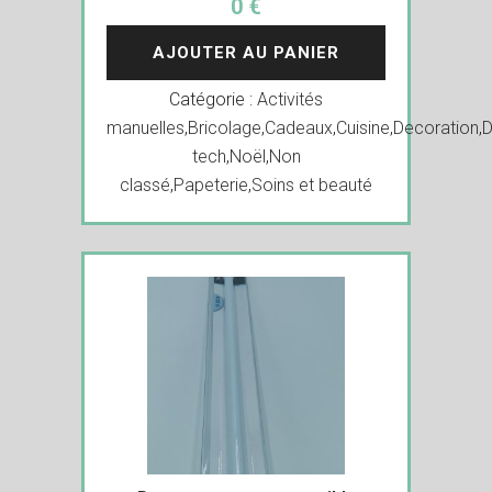
0 €
AJOUTER AU PANIER
Catégorie :
Activités
manuelles
,
Bricolage
,
Cadeaux
,
Cuisine
,
Decoration
,
D
tech
,
Noël
,
Non
classé
,
Papeterie
,
Soins et beauté