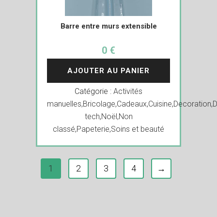
Barre entre murs extensible
0 €
AJOUTER AU PANIER
Catégorie :
Activités
manuelles
,
Bricolage
,
Cadeaux
,
Cuisine
,
Decoration
,
D
tech
,
Noël
,
Non
classé
,
Papeterie
,
Soins et beauté
1
2
3
4
→