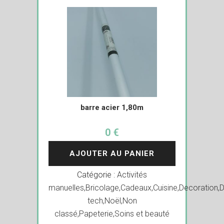
barre acier 1,80m
0 €
AJOUTER AU PANIER
Catégorie :
Activités
manuelles
,
Bricolage
,
Cadeaux
,
Cuisine
,
Decoration
,
D
tech
,
Noël
,
Non
classé
,
Papeterie
,
Soins et beauté