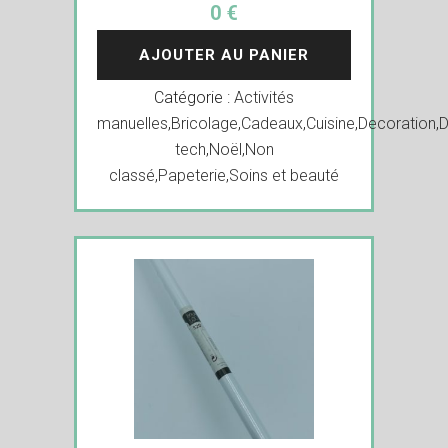
0 €
AJOUTER AU PANIER
Catégorie :
Activités
manuelles
,
Bricolage
,
Cadeaux
,
Cuisine
,
Decoration
,
D
tech
,
Noël
,
Non
classé
,
Papeterie
,
Soins et beauté