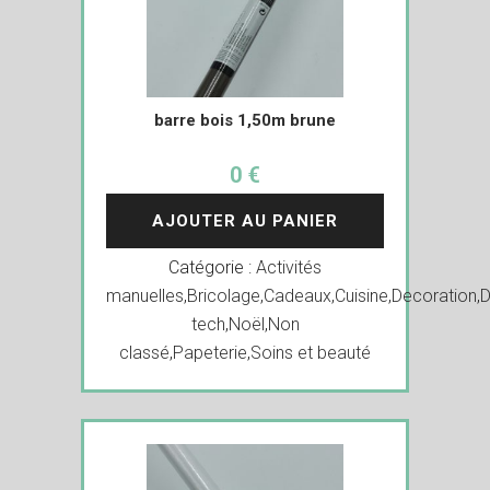
barre bois 1,50m brune
0 €
AJOUTER AU PANIER
Catégorie :
Activités
manuelles
,
Bricolage
,
Cadeaux
,
Cuisine
,
Decoration
,
D
tech
,
Noël
,
Non
classé
,
Papeterie
,
Soins et beauté