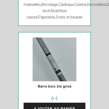
manuelles
,
Bricolage
,
Cadeaux
,
Cuisine
,
Decoration
,
D
tech
,
Noël
,
Non
classé
,
Papeterie
,
Soins et beauté
Barre bois 2m grise
0 €
AJOUTER AU PANIER