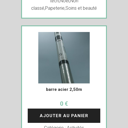
tech
,
Noël
,
Non
classé
,
Papeterie
,
Soins et beauté
barre acier 2,50m
0 €
AJOUTER AU PANIER
Catégorie :
Activités