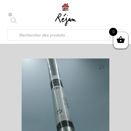
Recherche
0
de
produits