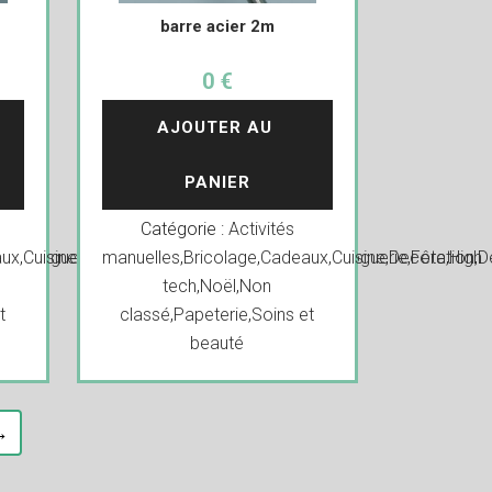
barre acier 2m
0 €
AJOUTER AU 
PANIER
Catégorie :
Activités
ux
ers
,
,
Cuisine
Droguerie
,
Decoration
,
Fête
manuelles
,
High
,
Déguisements
,
Bricolage
,
Cadeaux
,
Divers
,
,
Cuisine
Droguerie
,
Decoration
,
Fête
,
High
,
D
tech
,
Noël
,
Non
t
classé
,
Papeterie
,
Soins et
beauté
→