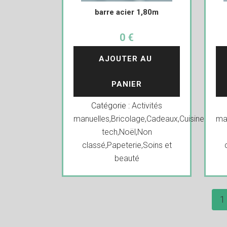
barre acier 1,80m
0 €
AJOUTER AU 
PANIER
Catégorie :
Activités
manuelles
,
Bricolage
,
Cadeaux
,
Cuisine
,
Decor
ma
tech
,
Noël
,
Non
classé
,
Papeterie
,
Soins et
beauté
1