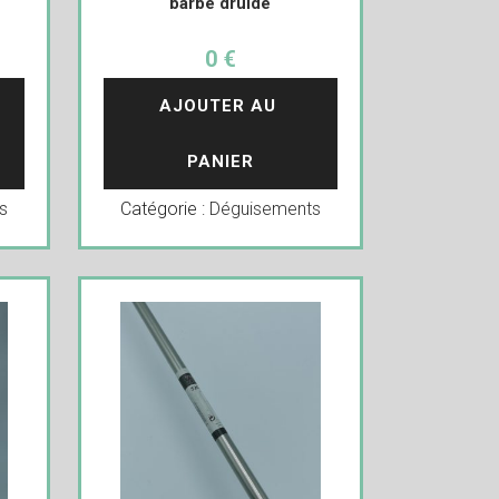
barbe druide
0 €
AJOUTER AU 
PANIER
s
Catégorie :
Déguisements