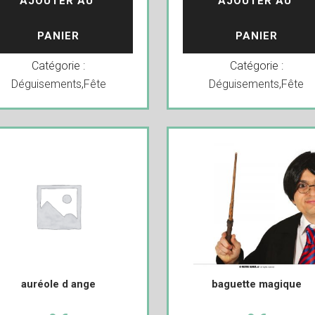
AJOUTER AU 
AJOUTER AU 
PANIER
PANIER
Catégorie :
Catégorie :
Déguisements
,
Fête
Déguisements
,
Fête
auréole d ange
baguette magique