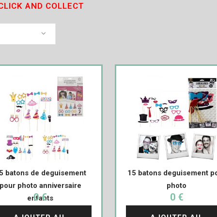
CLICK AND COLLECT
5 batons de deguisement
15 batons deguisement p
pour photo anniversaire
photo
0 €
0 €
enfants