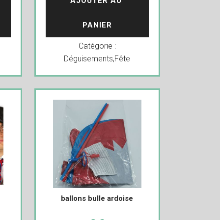
AJOUTER AU 
PANIER
Catégorie :
Déguisements
,
Fête
ballons bulle ardoise