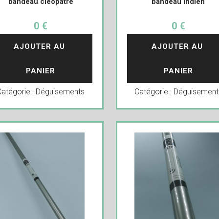
bandeau cléopatre
bandeau indien
0 €
0 €
AJOUTER AU 
AJOUTER AU 
PANIER
PANIER
Catégorie :
Déguisements
Catégorie :
Déguisement