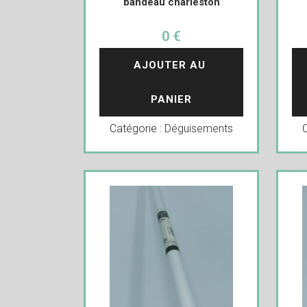
bandeau charleston
0 €
AJOUTER AU 
PANIER
Catégorie :
Déguisements