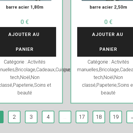
barre acier 1,80m
barre acier 2,50m
0 €
0 €
AJOUTER AU 
AJOUTER AU 
PANIER
PANIER
Catégorie :
Activités
Catégorie :
Activités
ation
nuelles
,
Déguisements
,
Bricolage
,
Cadeaux
,
Divers
,
,
Cuisine
Droguerie
,
Decoration
,
Fête
manuelles
,
High
,
Déguisements
,
Bricolage
,
Cadea
,
Div
tech
,
Noël
,
Non
tech
,
Noël
,
Non
classé
,
Papeterie
,
Soins et
classé
,
Papeterie
,
Soins e
beauté
beauté
2
3
4
…
17
18
19