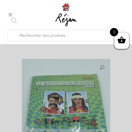
Recherche
0
de
produits