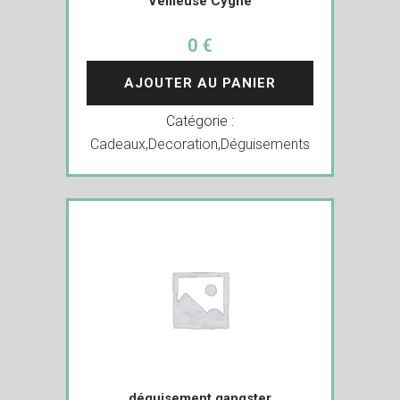
Veilleuse Cygne
0 €
AJOUTER AU PANIER
Catégorie :
Cadeaux
,
Decoration
,
Déguisements
déguisement gangster