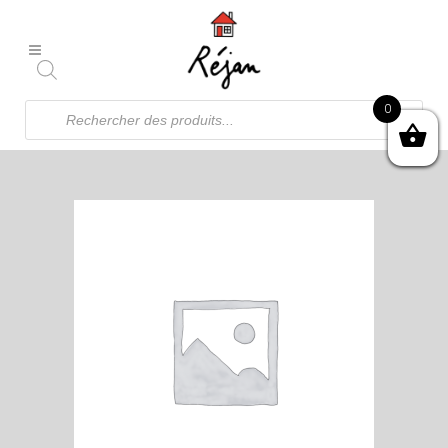
Recherche
0
de
produits