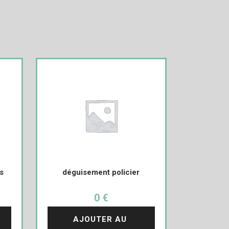
s
déguisement policier
0 €
AJOUTER AU 