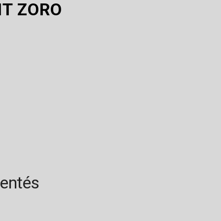
T ZORO
rentés