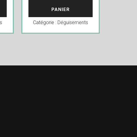
PANIER
s
Catégorie :
Déguisements