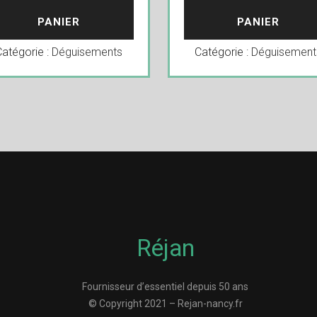
PANIER
PANIER
Catégorie :
Déguisements
Catégorie :
Déguisement
Réjan
Fournisseur d’essentiel depuis 50 ans
© Copyright 2021 – Rejan-nancy.fr