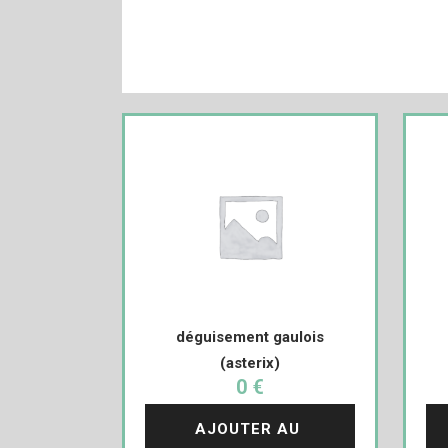
déguisement gaulois
(asterix)
0 €
AJOUTER AU 