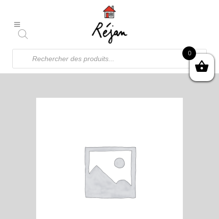
Recherche
0
de
produits