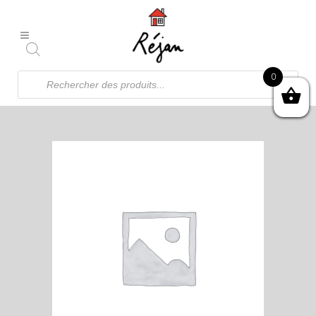
Recherche
0
de
produits