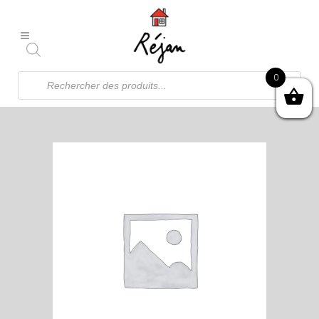
Recherche
0
de
produits