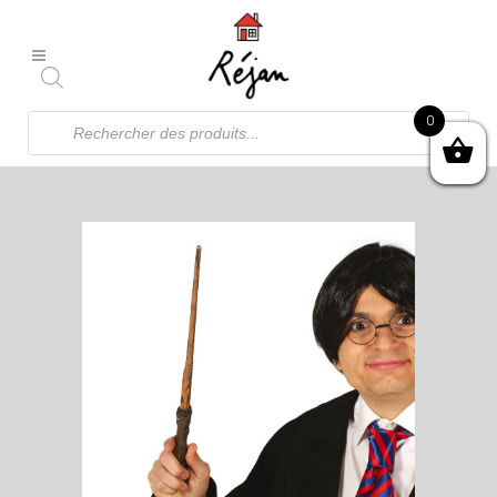
Recherche
0
de
produits