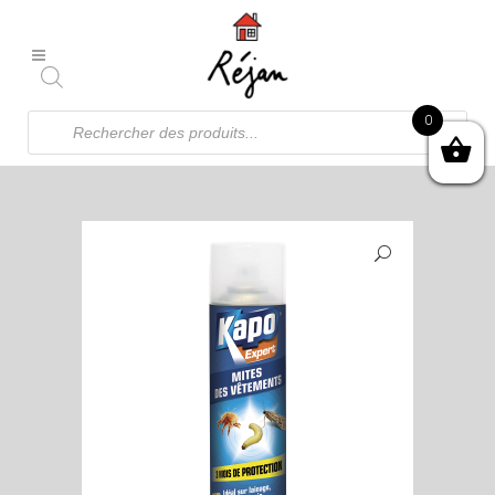
Recherche
0
de
produits