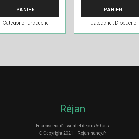
PANIER
PANIER
Catégorie :
Droguerie
Catégorie :
Droguerie
Réjan
Fournisseur d’essentiel depuis 50 ans
© Copyright 2021 – Rejan-nancy.fr