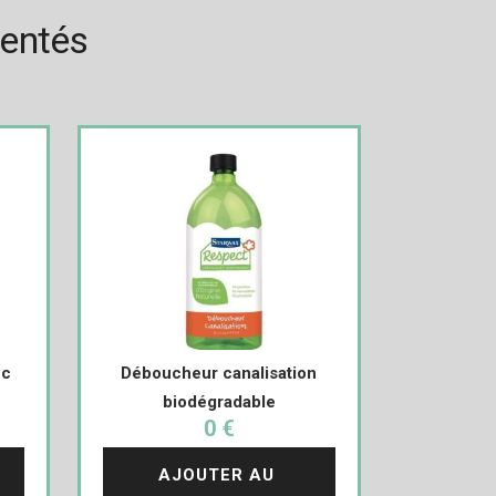
rentés
wc
Déboucheur canalisation
biodégradable
0 €
AJOUTER AU 