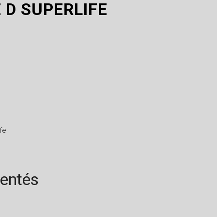
E D SUPERLIFE
ife
rentés