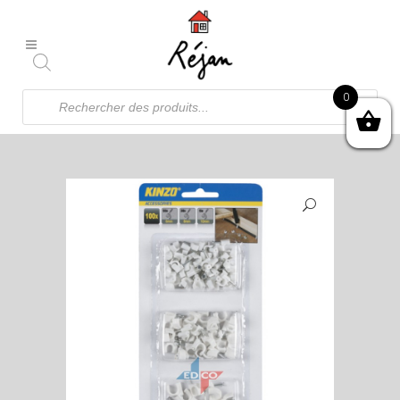
Recherche
0
de
produits