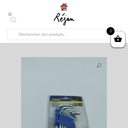
Recherche
0
de
produits