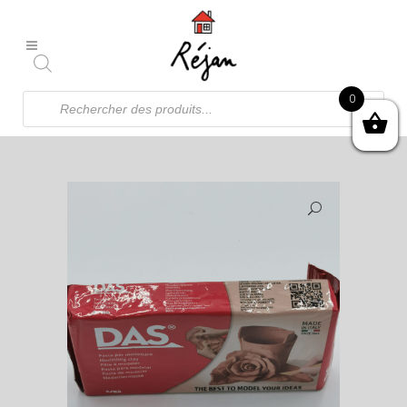
Recherche
0
de
produits