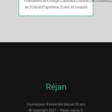
manuelles
,
Bricolage
,
Cadeaux
,
Cuisine
,
Decoration
,
D
tech
,
Noël
,
Papeterie
,
Soins et beauté
Réjan
Fournisseur d’essentiel depuis 50 ans
© Copyright 2021 – Rejan-nancy.fr