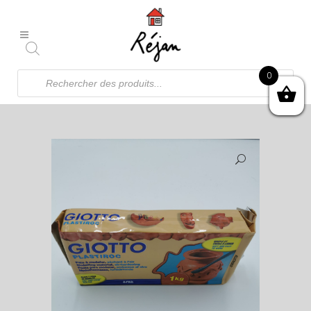
Recherche
0
de
produits