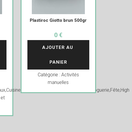
Plastiroc Giotto brun 500gr
0 €
AJOUTER AU 
PANIER
Catégorie :
Activités
manuelles
ux
,
Cuisine
,
Decoration
,
Déguisements
,
Divers
,
Droguerie
,
Fête
,
High
 et