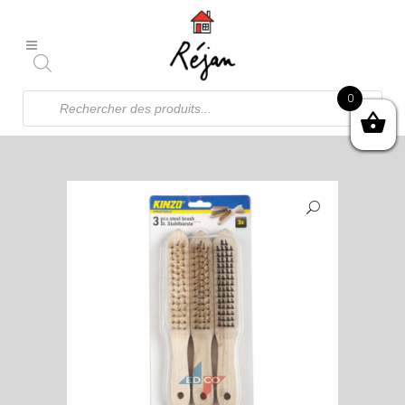
Recherche
0
de
produits