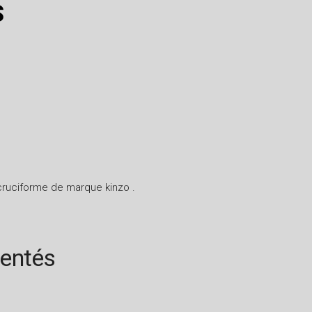
S
 cruciforme de marque kinzo .
rentés