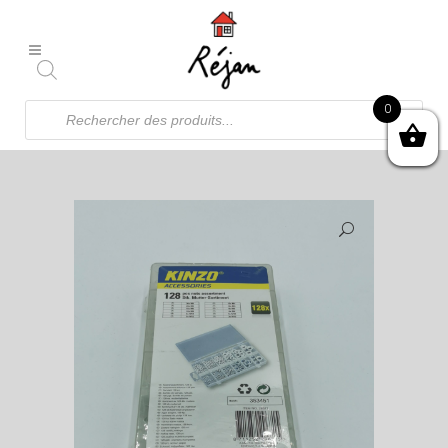
Recherche
0
de
produits