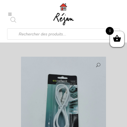
Recherche
0
de
produits