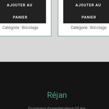
AJOUTER AU 
AJOUTER AU 
PANIER
PANIER
Catégorie :
Bricolage
Catégorie :
Bricolage
Réjan
Fournisseur d’essentiel depuis 50 ans