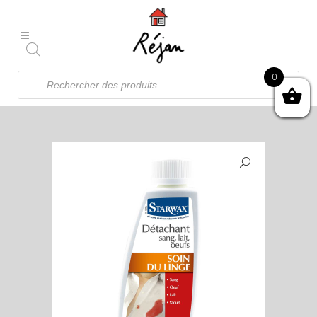
Recherche
0
de
produits