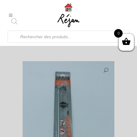
Recherche
0
de
produits