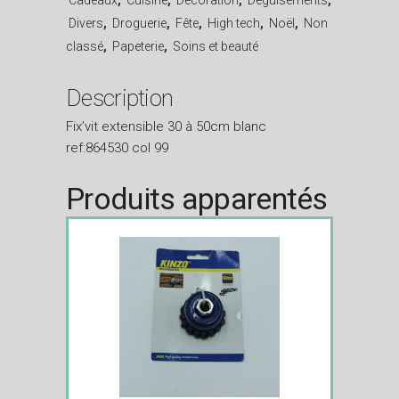
Divers
,
Droguerie
,
Fête
,
High tech
,
Noël
,
Non
classé
,
Papeterie
,
Soins et beauté
Description
Fix’vit extensible 30 à 50cm blanc
ref:864530 col 99
Produits apparentés