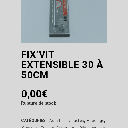
FIX’VIT
EXTENSIBLE 30 À
50CM
0,00
€
Rupture de stock
CATÉGORIES :
Activités manuelles
,
Bricolage
,
Cadeaux
,
Cuisine
,
Decoration
,
Déguisements
,