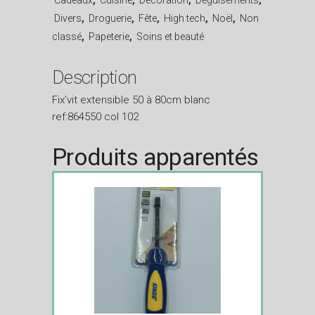
Divers
,
Droguerie
,
Fête
,
High tech
,
Noël
,
Non
classé
,
Papeterie
,
Soins et beauté
Description
Fix’vit extensible 50 à 80cm blanc
ref:864550 col 102
Produits apparentés