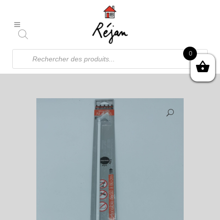
Recherche
0
de
produits