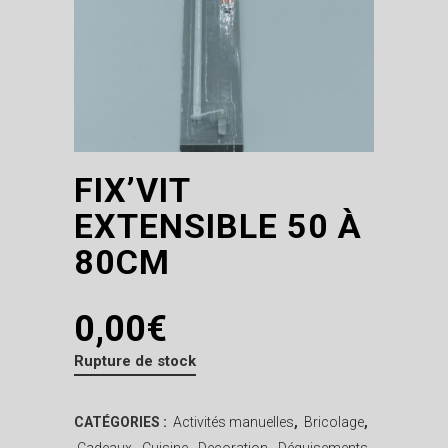
FIX’VIT
EXTENSIBLE 50 À
80CM
0,00
€
Rupture de stock
CATÉGORIES :
Activités manuelles
,
Bricolage
,
Cadeaux
,
Cuisine
,
Decoration
,
Déguisements
,