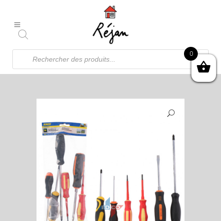
Recherche
0
de
produits