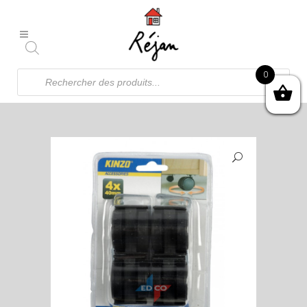
Recherche
0
de
produits