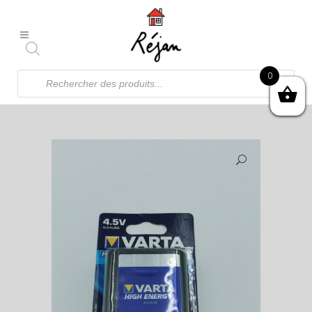
Recherche
0
de
produits