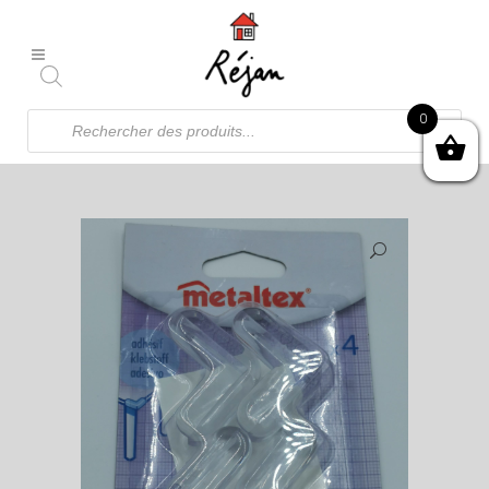
Recherche
0
de
produits