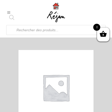
Recherche
0
de
produits