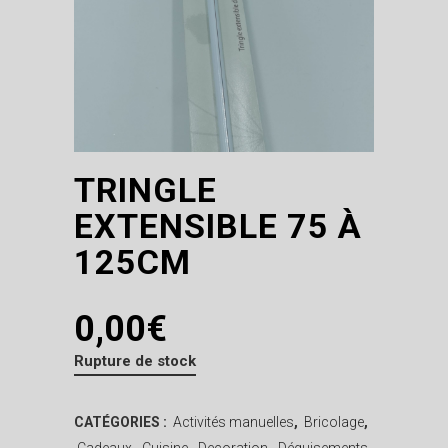
TRINGLE
EXTENSIBLE 75 À
125CM
0,00
€
Rupture de stock
CATÉGORIES :
Activités manuelles
,
Bricolage
,
Cadeaux
,
Cuisine
,
Decoration
,
Déguisements
,