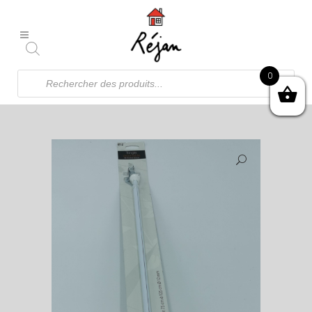
Recherche
0
de
produits