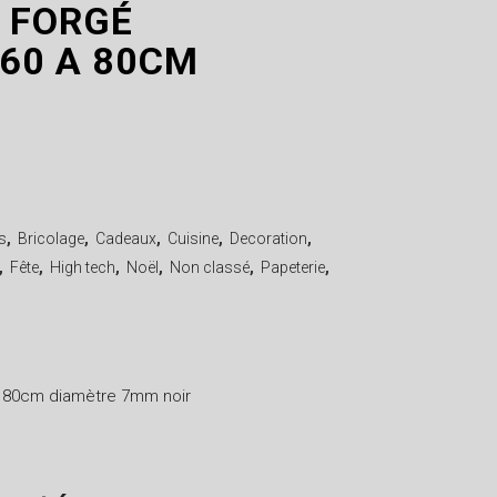
R FORGÉ
 60 A 80CM
s
,
Bricolage
,
Cadeaux
,
Cuisine
,
Decoration
,
,
Fête
,
High tech
,
Noël
,
Non classé
,
Papeterie
,
 a 80cm diamètre 7mm noir