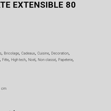
TE EXTENSIBLE 80
s
,
Bricolage
,
Cadeaux
,
Cuisine
,
Decoration
,
,
Fête
,
High tech
,
Noël
,
Non classé
,
Papeterie
,
0 cm