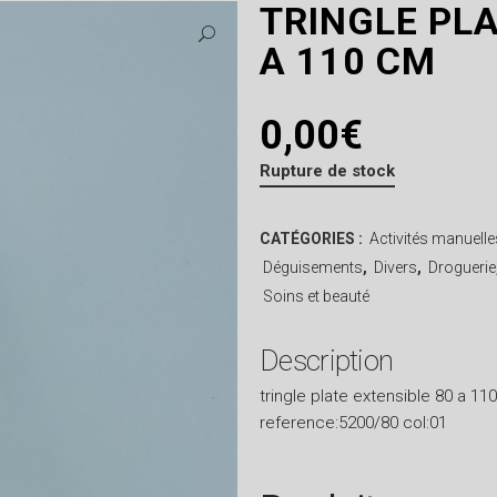
TRINGLE PLA
A 110 CM
0,00
€
Rupture de stock
CATÉGORIES :
Activités manuelle
Déguisements
,
Divers
,
Droguerie
Soins et beauté
Description
tringle plate extensible 80 a 11
reference:5200/80 col:01