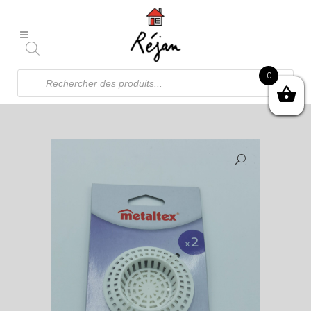
Recherche
0
de
produits