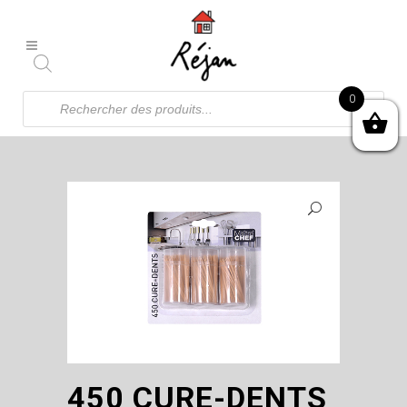
Recherche
0
de
produits
450 CURE-DENTS