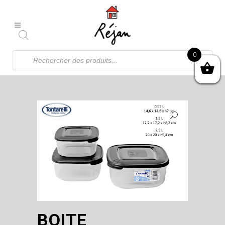
Recherche
0
de
produits
BOITE