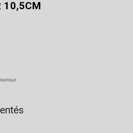
R 10,5CM
lastique
rentés