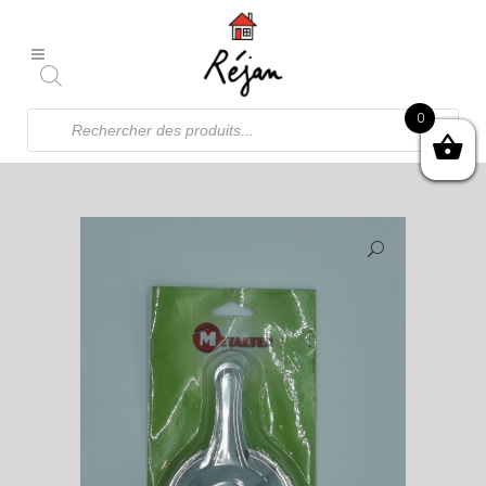
Recherche
0
de
produits