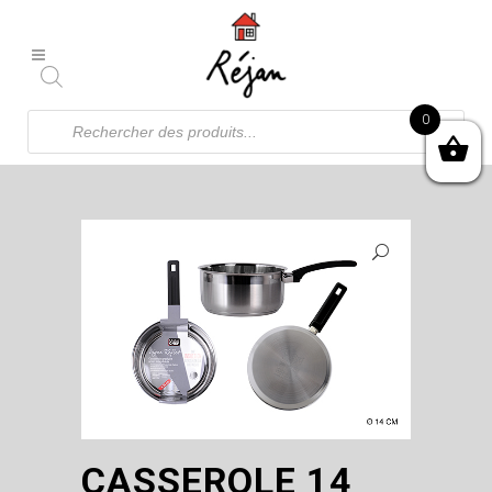
Recherche
0
de
produits
CASSEROLE 14