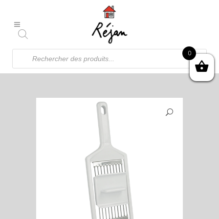
Recherche
0
de
produits