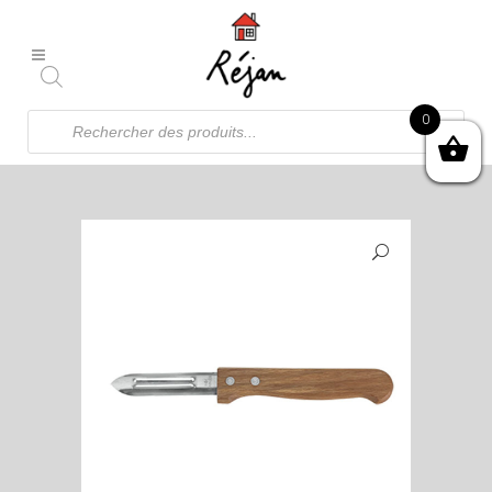
Recherche
0
de
produits