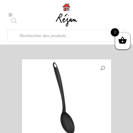
Recherche
0
de
produits