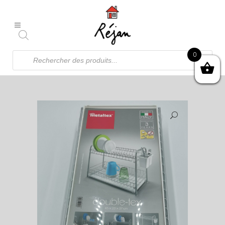
Recherche
0
de
produits