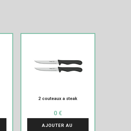
2 couteaux a steak
0 €
AJOUTER AU 