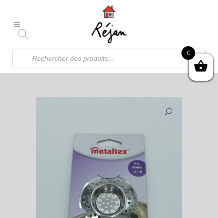
Recherche
0
de
produits