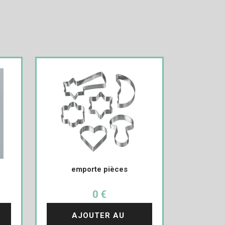
emporte pièces
0 €
AJOUTER AU 